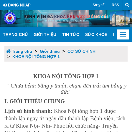
ĐĂNG NHẬP
Sở y tế
RSS
TRANG CHỦ
GIỚI THIỆU
TIN TỨC
SỨC KHỎE
DỊCH VỤ
Togg
navi
Trang chủ
Giới thiệu
CƠ SỞ CHÍNH
KHOA NỘI TỔNG HỢP 1
KHOA NỘI TỔNG HỢP 1
“ Chữa bệnh bằng y thuật, chạm đến trái tim bằng y
đức"
I. GIỚI THIỆU CHUNG
Lịch sử hình thành:
Khoa Nội tổng hợp 1 được
thành lập ngay từ ngày đầu thành lập Bệnh viện, tách
ra từ Khoa Nội- Nhi- Phục hồi chức năng- Truyền