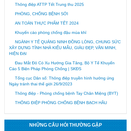
Thông điệp ATTP Tết Trung thu 2025
PHÒNG, CHỐNG BỆNH SỞI
AN TOÀN THỰC PHẨM TẾT 2024
Khuyến cáo phòng chống đậu mùa khỉ
NGÀNH Y TẾ QUẢNG NINH ĐỒNG LÒNG, CHUNG SỨC
XÂY DỰNG TỈNH NHÀ KIỂU MẪU, GIÀU ĐẸP, VĂN MINH,
HIỆN ĐẠI
Đau Mắt Đỏ Có Xu Hướng Gia Tăng, Bộ Y Tế Khuyến
Cáo 5 Biện Pháp Phòng Chống | SKĐS
Tổng cục Dân số: Thông điệp truyền hình hưởng ứng
Ngày tránh thai thế giới 26/9/2023
Thông điệp - Phòng chống bệnh Tay Chân Miệng (BYT)
THÔNG ĐIỆP PHÒNG CHỐNG BỆNH BẠCH HẦU
NHỮNG CÂU HỎI THƯỜNG GẶP