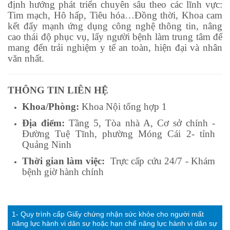
định hướng phát triển chuyên sâu theo các lĩnh vực:
Tim mạch, Hô hấp, Tiêu hóa…Đồng thời, Khoa cam
kết đẩy mạnh ứng dụng công nghệ thông tin, nâng
cao thái độ phục vụ, lấy người bệnh làm trung tâm để
mang đến trải nghiệm y tế an toàn, hiện đại và nhân
văn nhất.
THÔNG TIN LIÊN HỆ
Khoa/Phòng:
Khoa Nội tổng hợp 1
Địa điểm:
Tầng 5, Tòa nhà A, Cơ sở chính -
Đường Tuệ Tĩnh, phường Móng Cái 2- tỉnh
Quảng Ninh
Thời gian làm việc:
Trực cấp cứu 24/7 - Khám
bệnh giờ hành chính
1- Quy trình cấp Giấy chứng nhận sức khỏe cho người mất
năng lực hành vi dân sự hoặc hạn chế năng lực hành vi dân sự