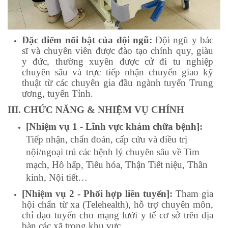
Đặc điểm nổi bật của đội ngũ:
Đội ngũ y bác
sĩ và chuyên viên được đào tạo chính quy, giàu
y đức, thường xuyên được cử đi tu nghiệp
chuyên sâu và trực tiếp nhận chuyển giao kỹ
thuật từ các chuyên gia đầu ngành tuyến Trung
ương, tuyến Tỉnh.
III. CHỨC NĂNG & NHIỆM VỤ CHÍNH
[Nhiệm vụ 1 - Lĩnh vực khám chữa bệnh]:
Tiếp nhận, chẩn đoán, cấp cứu và điều trị
nội/ngoại trú các bệnh lý chuyên sâu về Tim
mạch, Hô hấp, Tiêu hóa, Thận Tiết niệu, Thần
kinh, Nội tiết…
[Nhiệm vụ 2 - Phối hợp liên tuyến]:
Tham gia
hội chẩn từ xa (Telehealth), hỗ trợ chuyên môn,
chỉ đạo tuyến cho mạng lưới y tế cơ sở trên địa
bàn các xã trong khu vực.