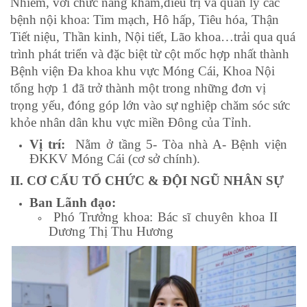
Nhiễm, với chức năng khám,điều trị và quản lý các
bệnh nội khoa: Tim mạch, Hô hấp, Tiêu hóa, Thận
Tiết niệu, Thần kinh, Nội tiết, Lão khoa…trải qua quá
trình phát triển và đặc biệt từ cột mốc hợp nhất thành
Bệnh viện Đa khoa khu vực Móng Cái, Khoa Nội
tổng hợp 1 đã trở thành một trong những đơn vị
trọng yếu, đóng góp lớn vào sự nghiệp chăm sóc sức
khỏe nhân dân khu vực miền Đông của Tỉnh.
Vị trí:
Nằm ở tầng 5- Tòa nhà A- Bệnh viện
ĐKKV Móng Cái (cơ sở chính).
II. CƠ CẤU TỔ CHỨC & ĐỘI NGŨ NHÂN SỰ
Ban Lãnh đạo:
Phó Trưởng khoa: Bác sĩ chuyên khoa II
Dương Thị Thu Hương