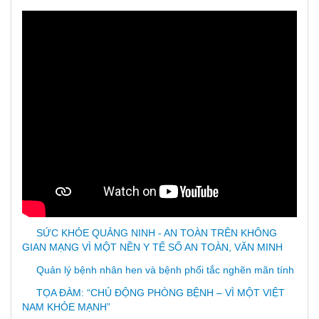
SỨC KHỎE QUẢNG NINH - AN TOÀN TRÊN KHÔNG
GIAN MẠNG VÌ MỘT NỀN Y TẾ SỐ AN TOÀN, VĂN MINH
Quản lý bệnh nhân hen và bệnh phổi tắc nghẽn mãn tính
TỌA ĐÀM: “CHỦ ĐỘNG PHÒNG BỆNH – VÌ MỘT VIỆT
NAM KHỎE MẠNH”